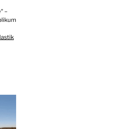
“ –
blikum
lastik