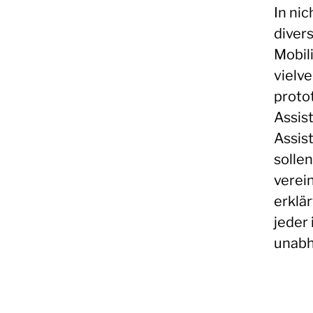
In ni
diver
Mobil
vielv
proto
Assis
Assis
sollen
verei
erklär
jeder
unabh