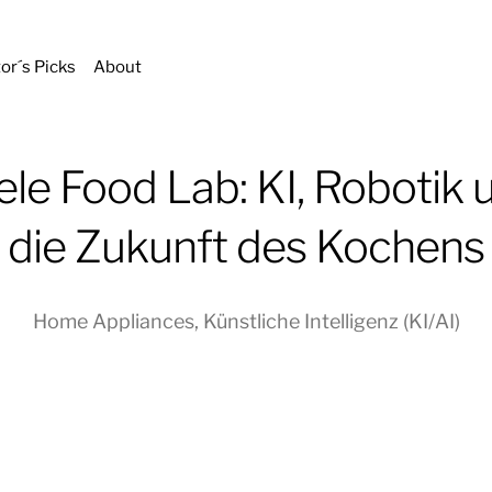
tor´s Picks
About
ele Food Lab: KI, Robotik 
die Zukunft des Kochens
Home Appliances
,
Künstliche Intelligenz (KI/AI)