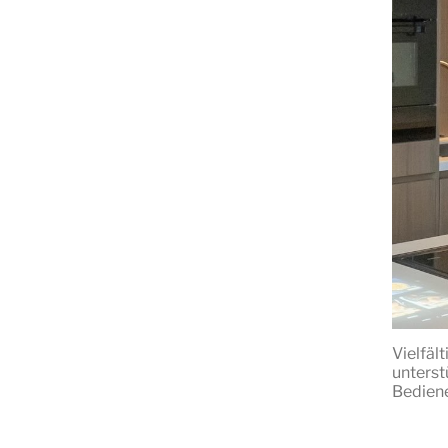
Vielfäl
unterst
Bediene