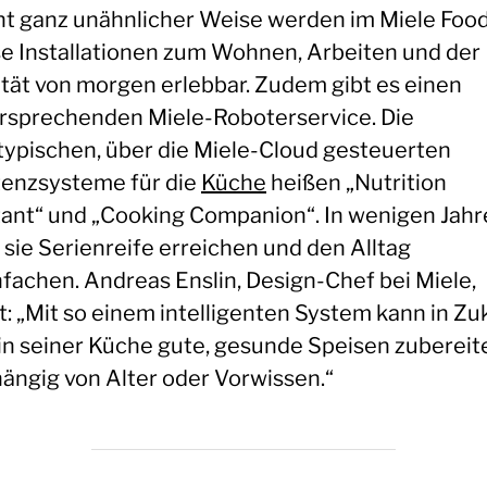
cht ganz unähnlicher Weise werden im Miele Foo
se Installationen zum Wohnen, Arbeiten und der
ität von morgen erlebbar. Zudem gibt es einen
ersprechenden Miele-Roboterservice. Die
typischen, über die Miele-Cloud gesteuerten
tenzsysteme für die
Küche
heißen „Nutrition
tant“ und „Cooking Companion“. In wenigen Jah
 sie Serienreife erreichen und den Alltag
nfachen. Andreas Enslin, Design-Chef bei Miele,
t: „Mit so einem intelligenten System kann in Zu
 in seiner Küche gute, gesunde Speisen zubereit
ängig von Alter oder Vorwissen.“