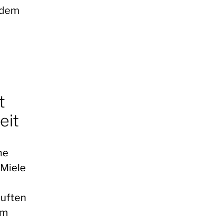
f dem
t
eit
he
 Miele
auften
om