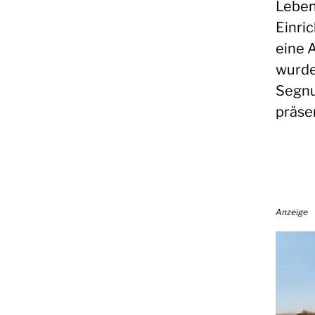
Leben
Einri
eine 
wurde
Segnu
präsen
Anzeige