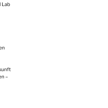
d Lab
ren
kunft
en –