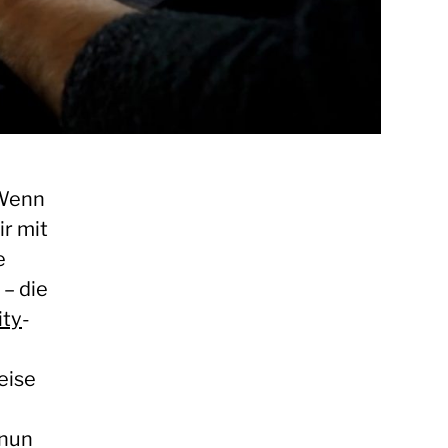
 Wenn
ir mit
e
– die
ity
-
eise
 nun