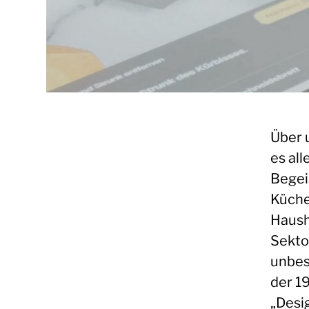
Über 
es al
Begei
Küche
Haush
Sekto
unbes
der 1
„Desig