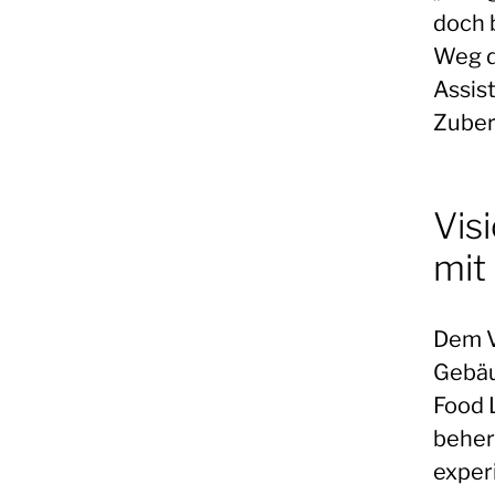
doch 
Weg d
Assis
Zuber
Vis
mit
Dem V
Gebäu
Food 
beher
exper