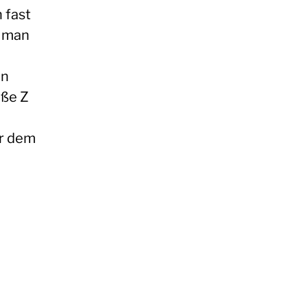
 fast
s man
on
öße Z
er dem