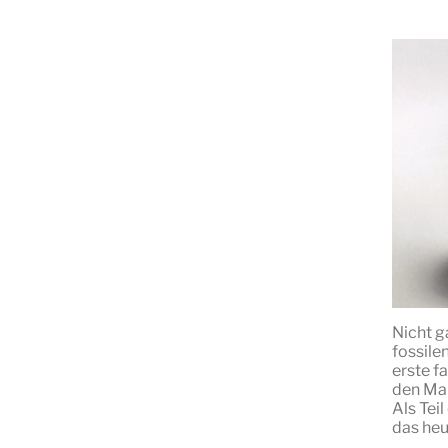
Nicht g
fossile
erste f
den Mar
Als Tei
das heu