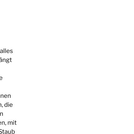
alles
fängt
e
einen
, die
en
en, mit
Staub