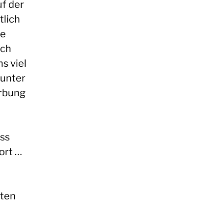
uf der
tlich
re
och
s viel
 unter
erbung
uss
ort …
sten