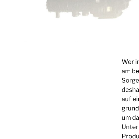
Wer in
am be
Sorge
desha
auf e
grund
um da
Unter
Produ