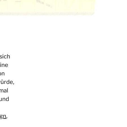
sich
ine
on
würde,
mal
rund
ign
,