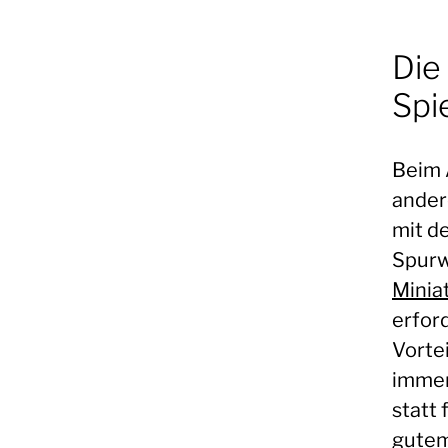
Die 
Spi
Beim 
ander
mit d
Spurwe
Minia
erford
Vorte
immer
statt 
gutem