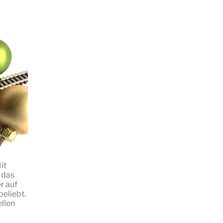
it
 das
r auf
eliebt.
ellen