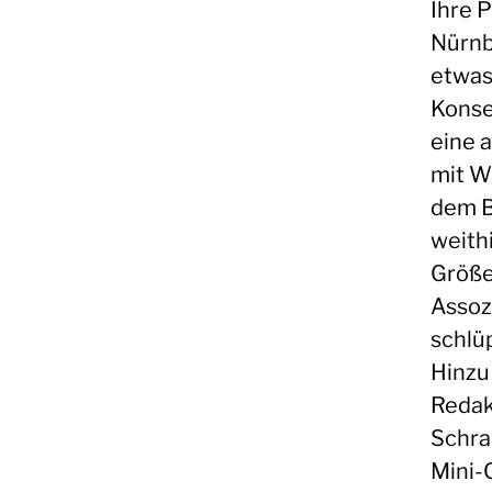
Ihre 
Nürnb
etwas
Konse
eine a
mit W
dem B
weith
Größe
Assoz
schlü
Hinzu
Redak
Schran
Mini-