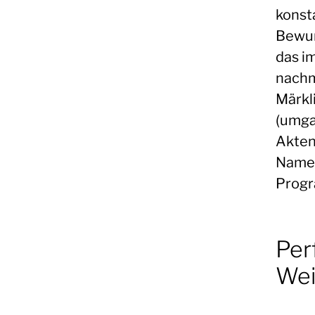
konsta
Bewun
das i
nachma
Märkl
(umga
Akten
Namen
Progr
Per
Wei