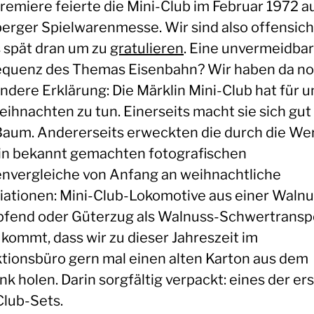
Premiere feierte die Mini-Club im Februar 1972 a
erger Spielwarenmesse. Wir sind also offensich
 spät dran um zu
gratulieren
. Eine unvermeidba
quenz des Themas Eisenbahn? Wir haben da n
ndere Erklärung: Die Märklin Mini-Club hat für un
eihnachten zu tun. Einerseits macht sie sich gut
aum. Andererseits erweckten die durch die W
in bekannt gemachten fotografischen
nvergleiche von Anfang an weihnachtliche
iationen: Mini-Club-Lokomotive aus einer Waln
pfend oder Güterzug als Walnuss-Schwertransp
 kommt, dass wir zu dieser Jahreszeit im
tionsbüro gern mal einen alten Karton aus dem
k holen. Darin sorgfältig verpackt: eines der er
Club-Sets.