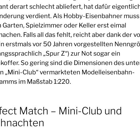
nt derart schlecht abliefert, hat dafür eigentlich
derung verdient. Als Hobby-Eisenbahner mus
m Garten, Spielzimmer oder Keller erst eimal
chen. Falls all das fehlt, reicht aber dank der v
in erstmals vor 50 Jahren vorgestellten Nenngr
ngssprachlich „Spur Z“) zur Not sogar ein
koffer. So gering sind die Dimensionen des unt
 „Mini-Club“ vermarkteten Modelleisenbahn-
amms im Maßstab 1:220.
fect Match – Mini-Club und
hnachten