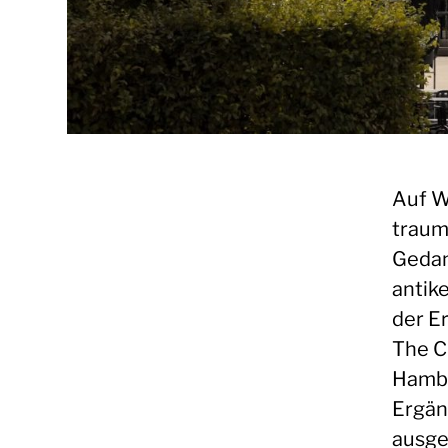
Auf W
traumh
Gedan
antik
der E
The C
Hambu
Ergän
ausge