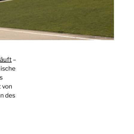
läuft
–
lische
s
t von
en des
n