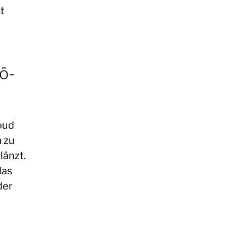
t
ö-
oud
m zu
länzt.
das
der