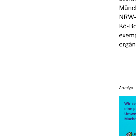
Münch
NRW-L
Kö-Bo
exemp
ergän
Anzeige