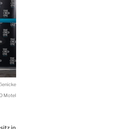
Zienicke
O Motel
itz in