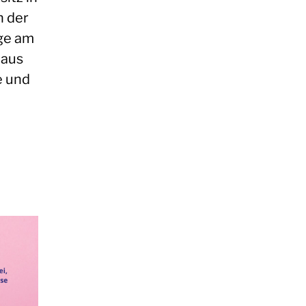
n der
ge am
Haus
e und