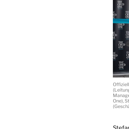
Offiziel
(Leitun
Manage
One), S
(Geschä
Stefa