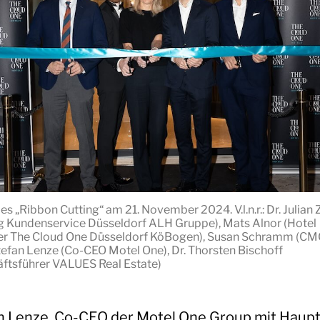
les „Ribbon Cutting“ am 21. November 2024. V.l.n.r.: Dr. Julian 
g Kundenservice Düsseldorf ALH Gruppe), Mats Alnor (Hotel
r The Cloud One Düsseldorf KöBogen), Susan Schramm (CM
tefan Lenze (Co-CEO Motel One), Dr. Thorsten Bischoff
ftsführer VALUES Real Estate)
n Lenze, Co-CEO der Motel One Group mit Haupts