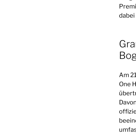
Premi
dabei
Gra
Bo
Am 21
One H
übert
Davon
offizi
beein
umfas