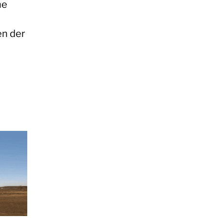
he
en der