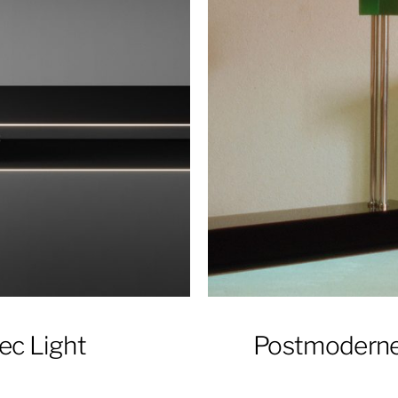
mec Light
Postmoderner