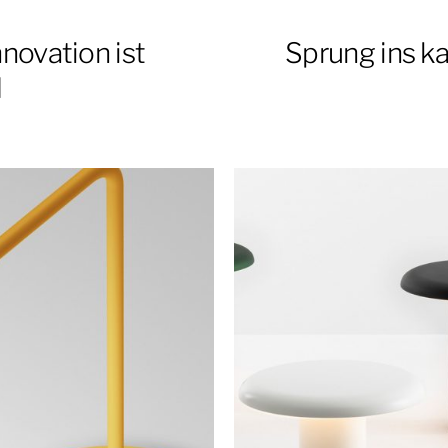
nnovation ist
Sprung ins k
d