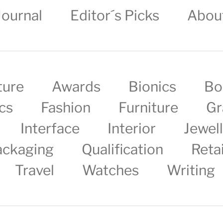
Journal
Editor´s Picks
Abou
ture
Awards
Bionics
Bo
cs
Fashion
Furniture
Gr
Interface
Interior
Jewel
ackaging
Qualification
Retai
Travel
Watches
Writing