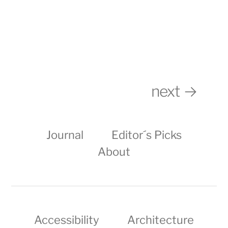
Warum Wildplastic aus
Design für die Ewigkeit,
Abfall neuen Müll macht
Teil 24: T-Shirt
next →
Journal
Editor´s Picks
About
Accessibility
Architecture