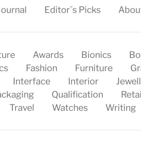
Journal
Editor´s Picks
Abou
ture
Awards
Bionics
Bo
cs
Fashion
Furniture
Gr
Interface
Interior
Jewel
ackaging
Qualification
Retai
Travel
Watches
Writing