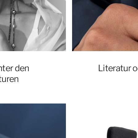
nter den
Literatur 
uren