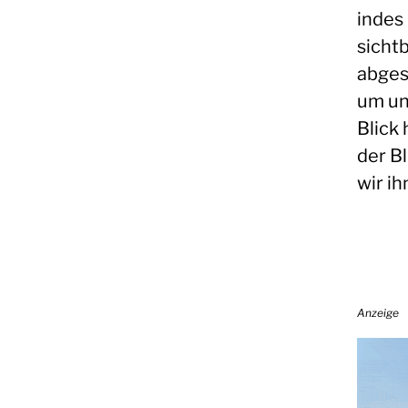
indes
sicht
abges
um un
Blick 
der B
wir i
Anzeige