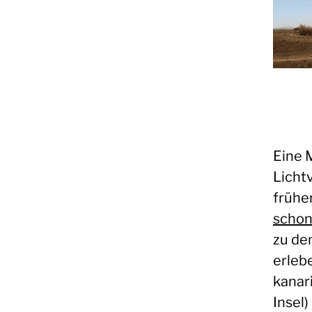
Eine 
Licht
frühe
schon
zu de
erlebe
kanar
Insel)