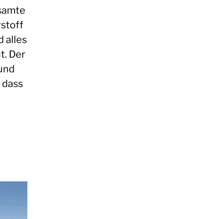
esamte
stoff
 alles
t. Der
rund
 dass