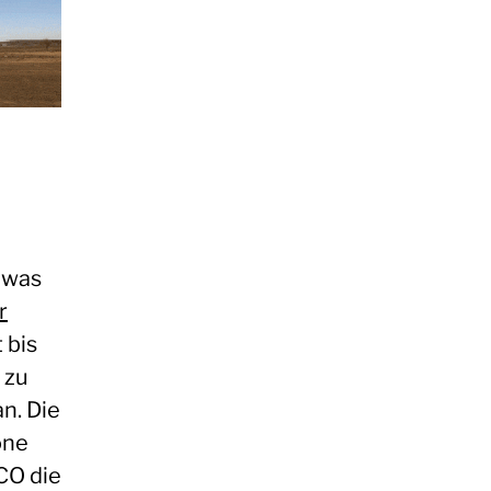
 was
r
 bis
 zu
n. Die
öne
CO die