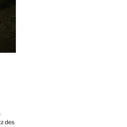
a
tz des