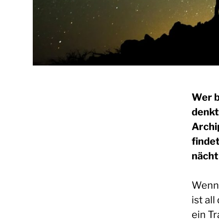
Wer b
denkt
Archi
finde
nächt
Wenn 
ist al
ein T