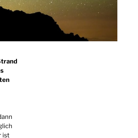
Strand
es
lten
 dann
glich
 ist