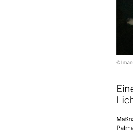
© Imano
Ein
Lic
Maßna
Palma