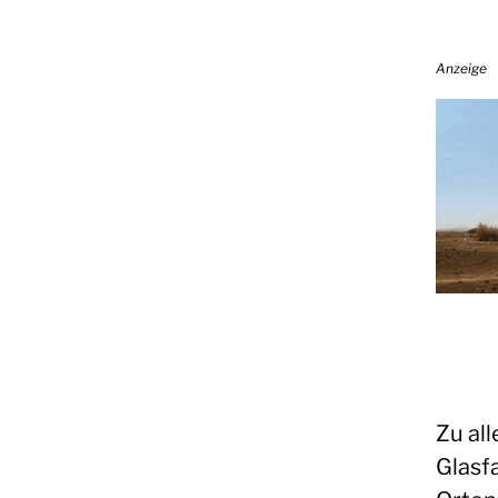
Anzeige
Zu all
Glasf