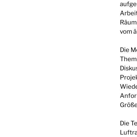
aufge
Arbeit
Räume
vom ä
Die M
Theme
Disku
Proje
Wiede
Anfor
Größe
Die T
Luftr