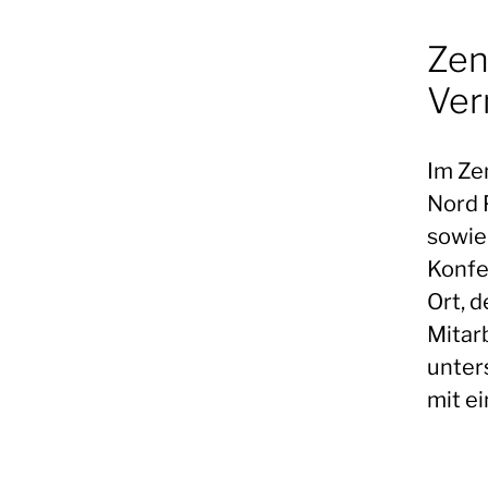
Zen
Ver
Im Ze
Nord 
sowie
Konfe
Ort, 
Mitar
unter
mit ei