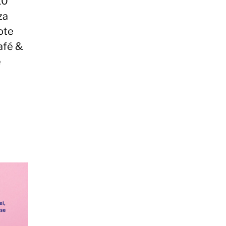
10
za
ote
Café &
e