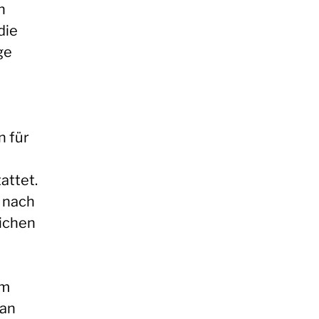
n
die
ge
n für
attet.
e nach
ichen
am
 an