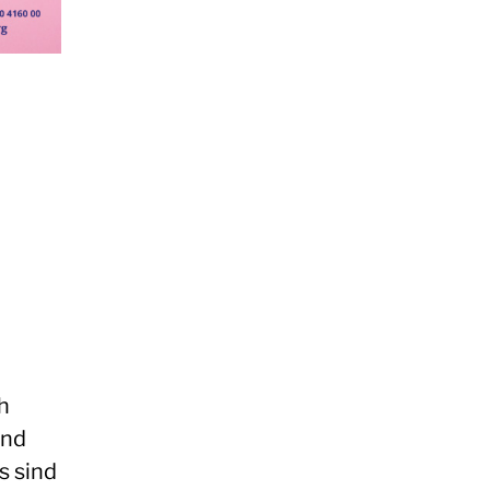
h
und
s sind