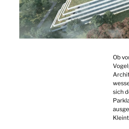
Ob vo
Vogel
Archi
wesse
sich 
Parkla
ausge
Klein