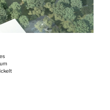
des
 um
ickelt