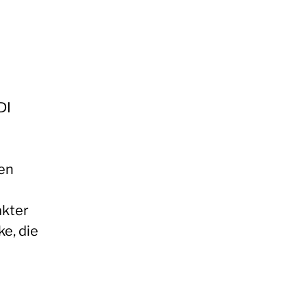
DI
en
akter
e, die