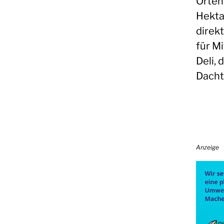
Orten
Hekta
direk
für Mi
Deli, 
Dacht
Anzeige