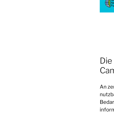
Die
Ca
An ze
nutzb
Bedar
infor