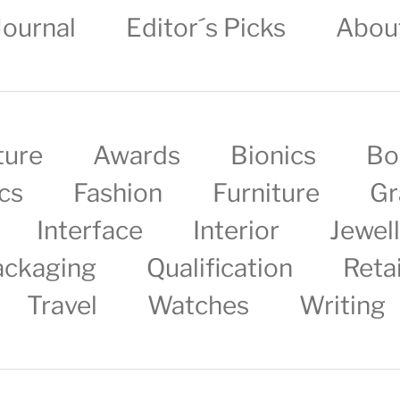
Journal
Editor´s Picks
Abou
ture
Awards
Bionics
Bo
cs
Fashion
Furniture
Gr
Interface
Interior
Jewel
ackaging
Qualification
Retai
Travel
Watches
Writing