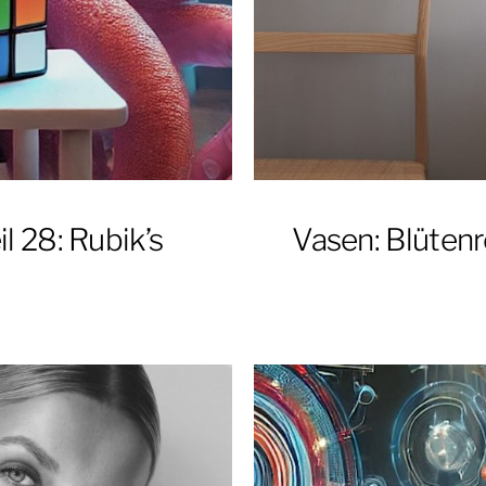
il 28: Rubik’s
Vasen: Blüten