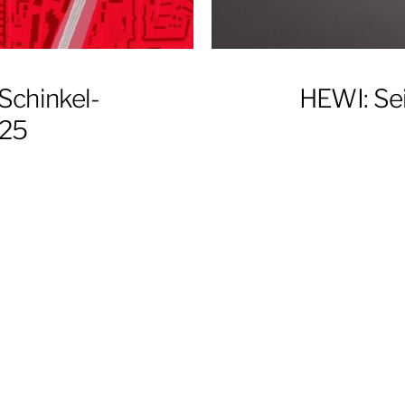
 Schinkel-
HEWI: Sei
025