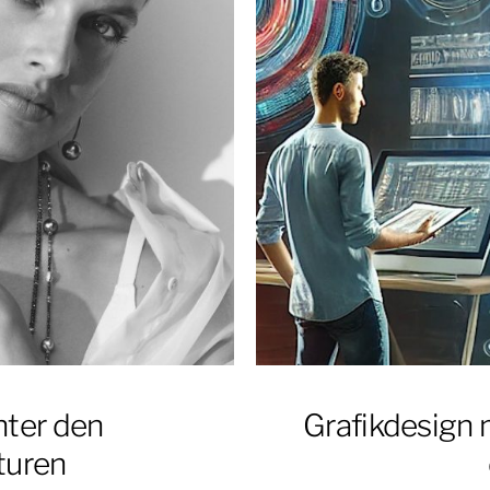
nter den
Grafikdesign 
uren