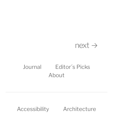
Musola: Gegen den
Design für die Ewigkeit,
Rhythmus
Teil 26: USM Haller
next →
Journal
Editor´s Picks
About
Accessibility
Architecture