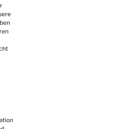
r
sere
eben
hren
cht
ation
nd