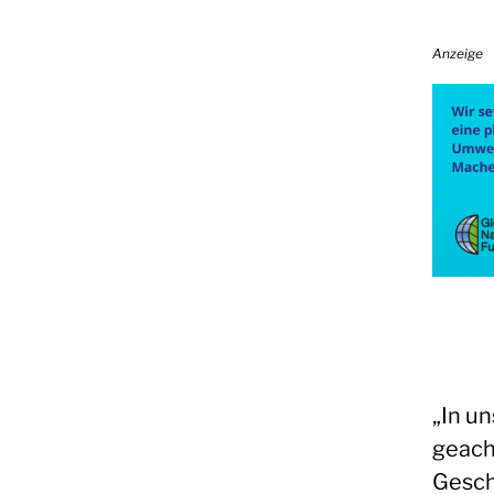
Anzeige
„In u
geach
Gesch