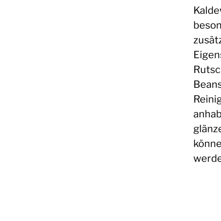
Kalde
beson
zusät
Eigen
Rutsc
Beans
Reini
anhab
glänz
könne
werde