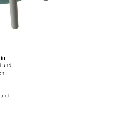
 in
l und
on
 und