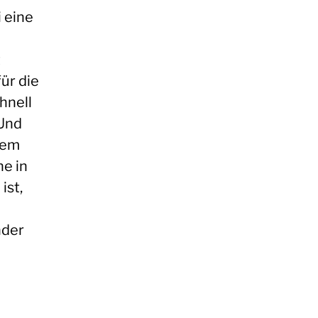
i eine
t
ür die
hnell
 Und
nem
e in
ist,
nder