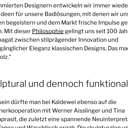
mierten Designern entwickeln wir immer wiede
Ideen für unsere Badlösungen, mit denen wir un
n begeistern und dem Markt frische Impulse g
. Mit dieser
Philosophie
gelingt uns seit 100 Ja
pagat zwischen stilprägender Innovation und
gänglicher Eleganz klassischen Designs. Das ma
olz.“
lptural und dennoch funktional
 sein dürfte man bei Kaldewei ebenso auf die
nerkooperation mit Werner Aisslinger und Tina
prasit, die zuletzt eine spannende Neuinterpret
anne und Waschtisch ergab. Die skulpturalen u