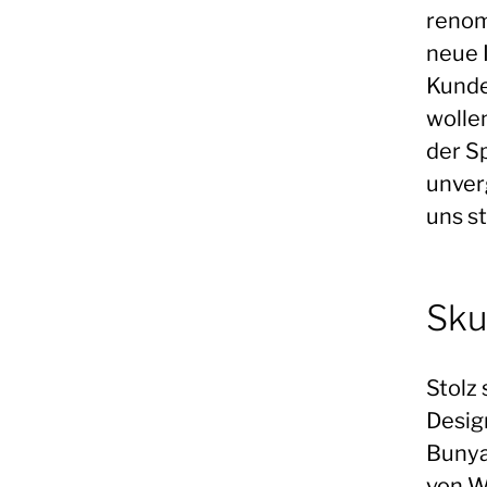
renom
neue 
Kunde
wollen
der S
unver
uns st
Sku
Stolz
Desig
Bunya
von W