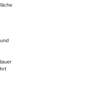
fläche
 und
dauer
hrt