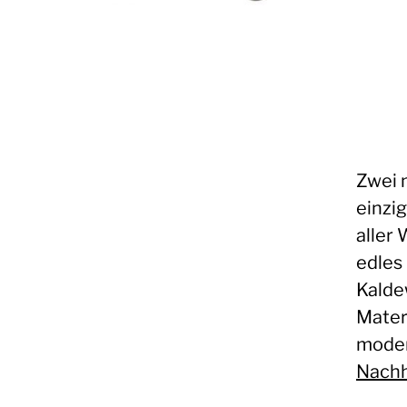
Zwei n
einzi
aller 
edles
Kalde
Mater
moder
Nachh