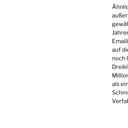
Ähnli
außer
gewähr
Jahre
Email
auf d
noch 
Dreik
Milli
als ei
Schme
Verfa