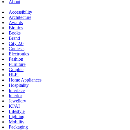
About
Accessibility
Architecture
Awards
Bionics
Books
Brand
City 2.0
Contests
Electronics
Fashion
Furniture
Graphic
Hi-Fi
Home Appliances
Hospitality
Interface
Interior
Jewellery
KI/AI
Lifestyle
Lighting
Mobility
Packaging