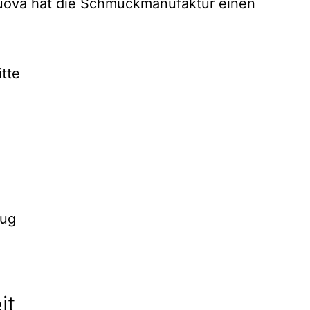
tte
eug
it