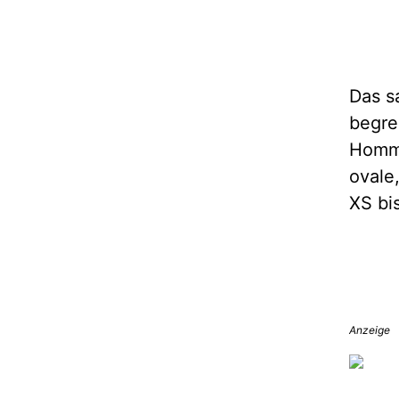
Das s
begre
Homma
ovale
XS bi
Anzeige