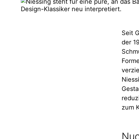
Seit 
der 1
Schmu
Forme
verzi
Niess
Gesta
reduz
zum K
Nuo