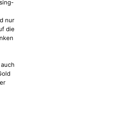
sing-
nd nur
uf die
enken
 auch
Gold
er