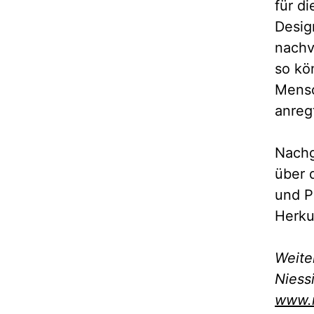
für d
Desig
nachv
so kö
Mensc
anregt
Nachg
über 
und Pl
Herku
Weite
Niess
www.n