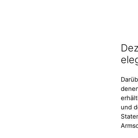
Dez
ele
Darüb
denen
erhält
und d
State
Armsc