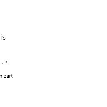
is
, in
n zart
.