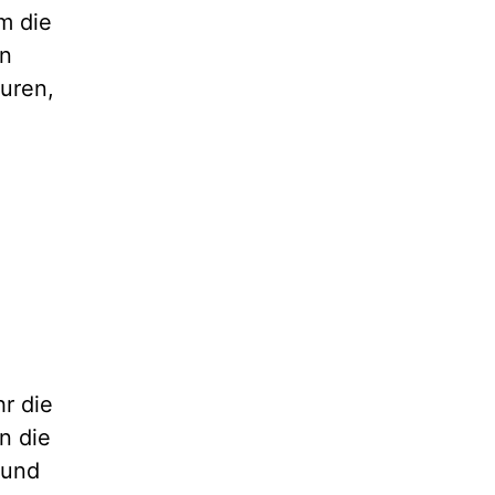
m die
on
uren,
.
r die
n die
 und