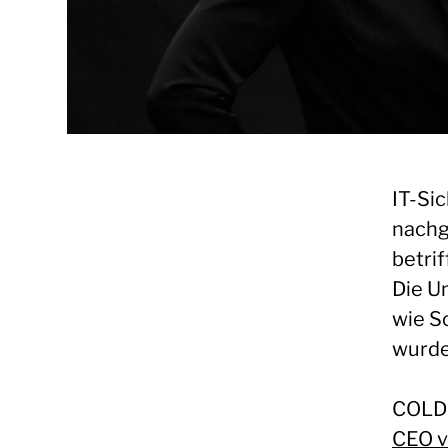
IT-Sic
nachg
betri
Die U
wie S
wurden
COLD 
CEO v