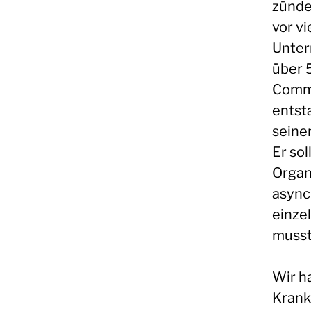
zünde
vor v
Unter
über 
Commu
entst
seine
Er so
Organ
async
einze
musst
Wir h
Krank