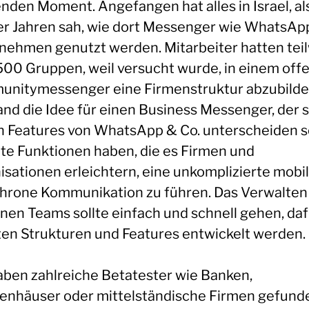
nden Moment. Angefangen hat alles in Israel, als
ier Jahren sah, wie dort Messenger wie WhatsAp
nehmen genutzt werden. Mitarbeiter hatten tei
500 Gruppen, weil versucht wurde, in einem off
nitymessenger eine Firmenstruktur abzubilde
and die Idee für einen Business Messenger, der s
n Features von WhatsApp & Co. unterscheiden so
llte Funktionen haben, die es Firmen und
isationen erleichtern, eine unkomplizierte mobi
hrone Kommunikation zu führen. Das Verwalten
lnen Teams sollte einfach und schnell gehen, daf
en Strukturen und Features entwickelt werden.
aben zahlreiche Betatester wie Banken,
enhäuser oder mittelständische Firmen gefund