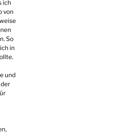
 ich
p von
lweise
enen
n. So
ich in
llte.
le und
 der
ür
en,