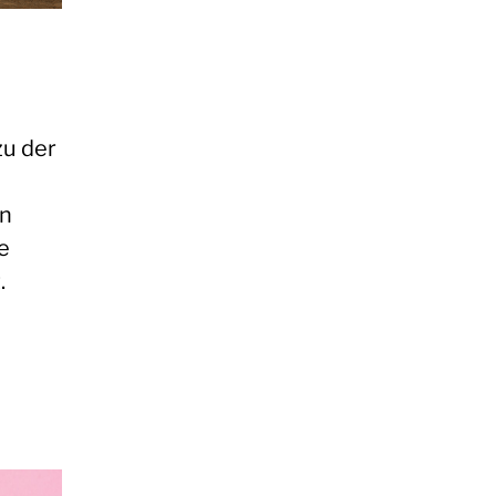
zu der
an
e
.