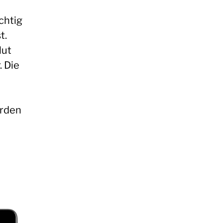
chtig
t.
lut
 Die
erden