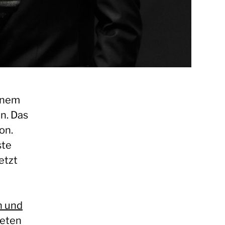
einem
n. Das
on.
ste
etzt
n und
deten