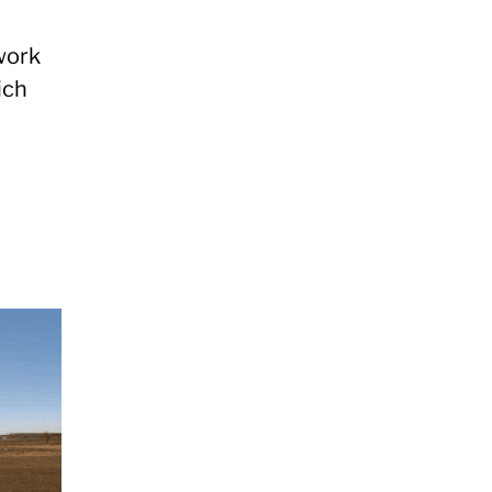
work
ich