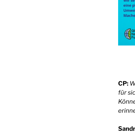
CP:
W
für s
Könne
erinn
Sandr