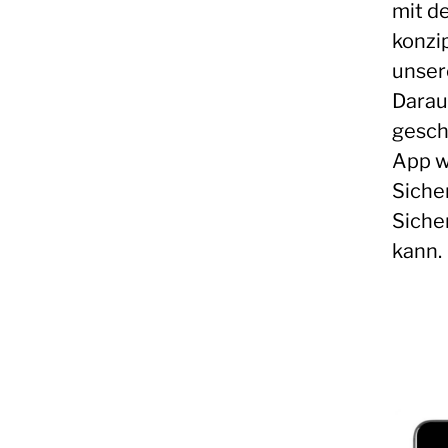
mit d
konzip
unser
Darau
gesch
App w
Sicher
Siche
kann.