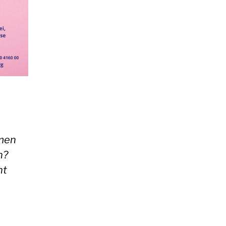
hmen
n?
nt