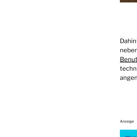
Dahin
neben
Benut
techn
angem
Anzeige