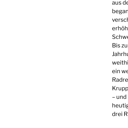
aus d
began
versc
erhöh
Schwe
Bis z
Jahrh
weith
ein w
Radre
Krupp
– und 
heuti
drei R