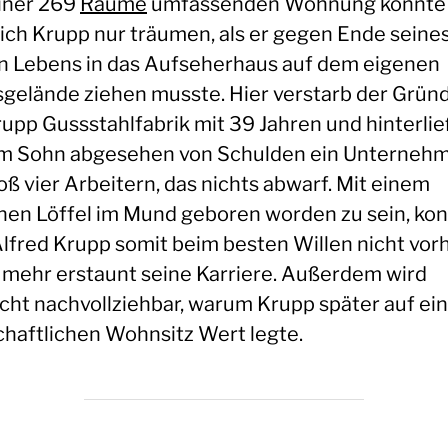
iner 269
Räume
umfassenden Wohnung konnte
rich Krupp nur träumen, als er gegen Ende seine
n Lebens in das Aufseherhaus auf dem eigenen
gelände ziehen musste. Hier verstarb der Grün
rupp Gussstahlfabrik mit 39 Jahren und hinterlie
m Sohn abgesehen von Schulden ein Unterneh
oß vier Arbeitern, das nichts abwarf. Mit einem
rnen Löffel im Mund geboren worden zu sein, ko
lfred Krupp somit beim besten Willen nicht vorh
mehr erstaunt seine Karriere. Außerdem wird
eicht nachvollziehbar, warum Krupp später auf ei
chaftlichen Wohnsitz Wert legte.