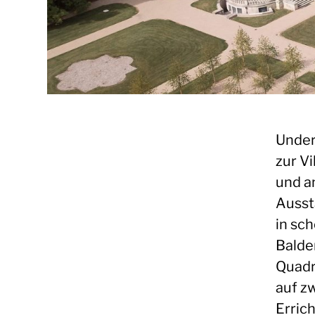
Under
zur Vi
und a
Ausst
in sc
Balde
Quadr
auf z
Errich