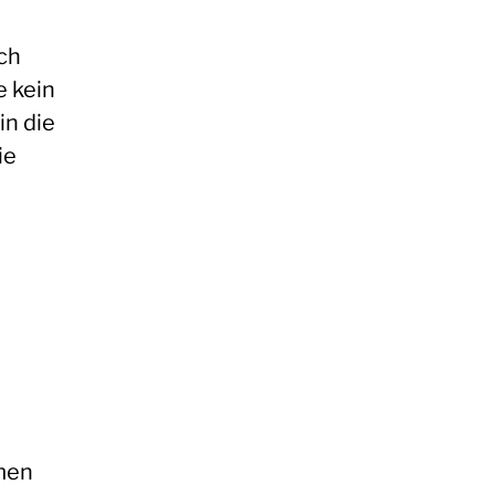
ch
e kein
in die
ie
men