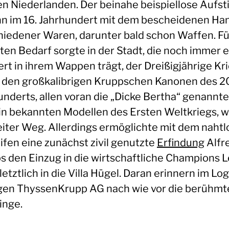
en Niederlanden. Der beinahe beispiellose Aufst
n im 16. Jahrhundert mit dem bescheidenen Ha
hiedener Waren, darunter bald schon Waffen. Fü
ten Bedarf sorgte in der Stadt, die noch immer e
rt in ihrem Wappen trägt, der Dreißigjährige Kri
u den großkalibrigen Kruppschen Kanonen des 2
underts, allen voran die „Dicke Bertha“ genannte
in bekannten Modellen des Ersten Weltkriegs, w
eiter Weg. Allerdings ermöglichte mit dem naht
ifen eine zunächst zivil genutzte
Erfindung
Alfr
s den Einzug in die wirtschaftliche Champions 
letztlich in die Villa Hügel. Daran erinnern im Lo
gen ThyssenKrupp AG nach wie vor die berühmt
inge.