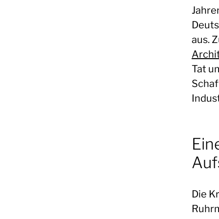
Jahre
Deuts
aus. 
Archi
Tat u
Schaf
Indus
Ein
Auf
Die Kr
Ruhrm