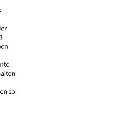
s
der
ß
men
nnte
alten.
nen so