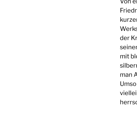
Von e
Fried
kurze
Werks
der K
seine
mit bl
silbe
man A
Umso 
viell
herrs