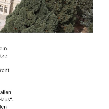
nem
tige
ront
allen
Haus“.
den