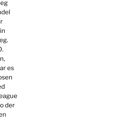
ieg
ndel
r
in
eg.
0.
n,
ar es
losen
ed
League
go der
en