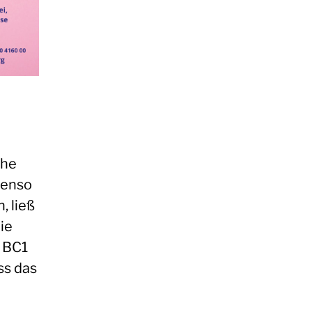
che
benso
, ließ
ie
 BC1
ss das