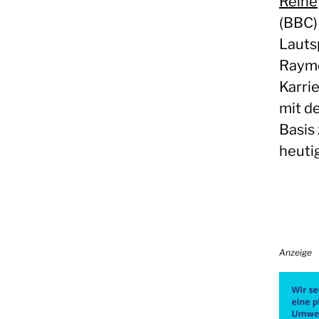
Reihe
(BBC)
Lauts
Raymo
Karrie
mit d
Basis
heuti
Anzeige