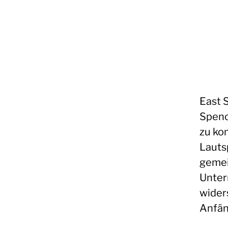
East 
Spenc
zu ko
Lauts
gemei
Unter
wider
Anfän