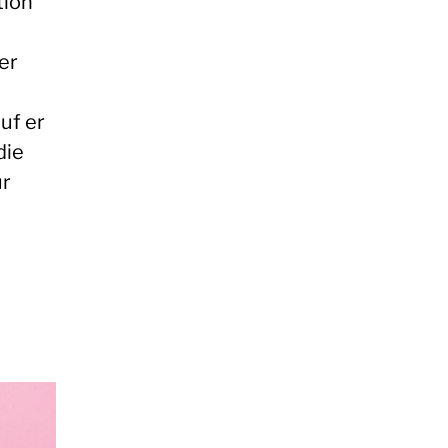
tion
er
uf er
die
ur