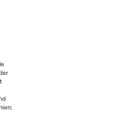
de
der
t
und
nien;