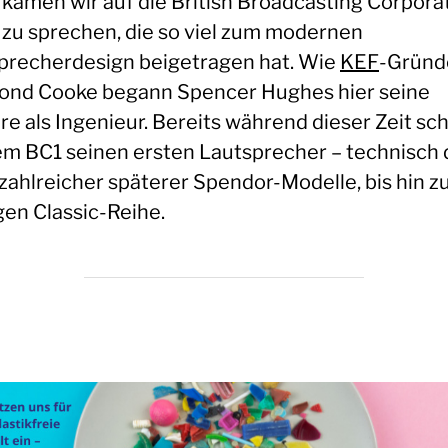
kamen wir auf die British Broadcasting Corpora
 zu sprechen, die so viel zum modernen
precherdesign beigetragen hat. Wie
KEF
-Gründ
nd Cooke begann Spencer Hughes hier seine
re als Ingenieur. Bereits während dieser Zeit sch
em BC1 seinen ersten Lautsprecher – technisch 
 zahlreicher späterer Spendor-Modelle, bis hin z
gen Classic-Reihe.