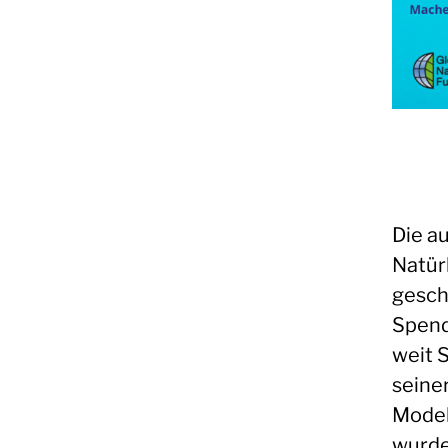
Die a
Natür
gesch
Spend
weit 
seiner
Modell
wurde