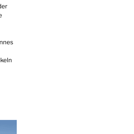
der
e
annes
keln