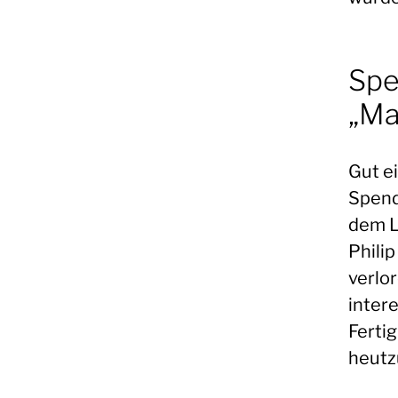
Spe
„Ma
Gut e
Spend
dem L
Philip
verlor
inter
Fertig
heutz