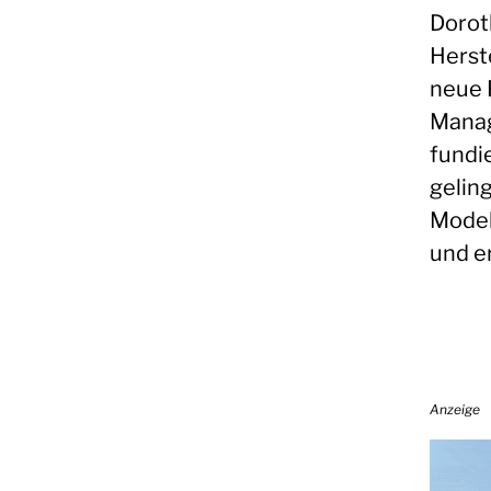
Dorot
Herst
neue 
Manag
fundi
gelin
Model
und e
Anzeige