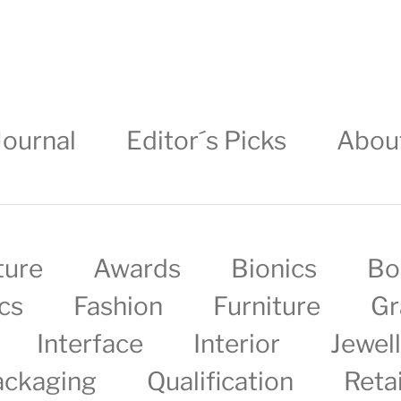
Journal
Editor´s Picks
Abou
ture
Awards
Bionics
Bo
cs
Fashion
Furniture
Gr
Interface
Interior
Jewel
ackaging
Qualification
Retai