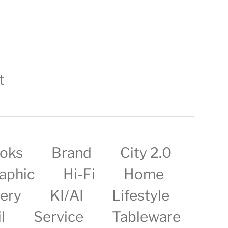
t
oks
Brand
City 2.0
aphic
Hi-Fi
Home
lery
KI/AI
Lifestyle
l
Service
Tableware