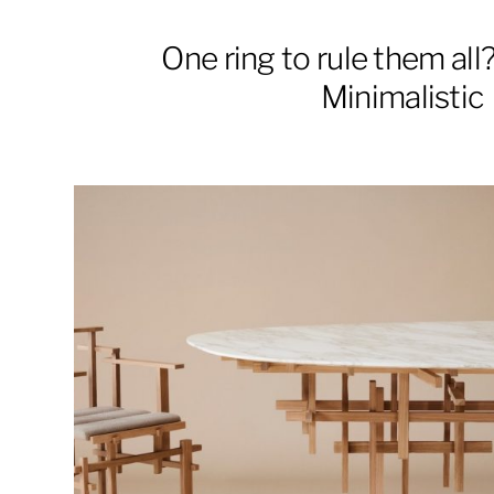
One ring to rule them al
Minimalistic