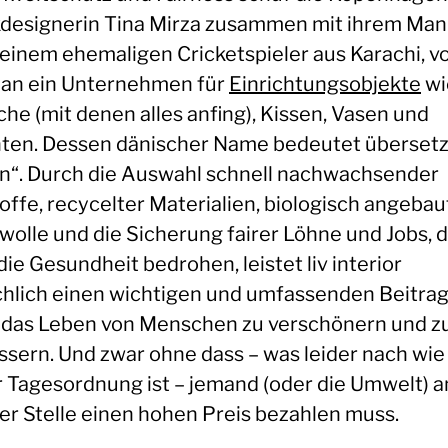
kdesignerin Tina Mirza zusammen mit ihrem Ma
 einem ehemaligen Cricketspieler aus Karachi, v
an ein Unternehmen für
Einrichtungsobjekte
wi
he (mit denen alles anfing), Kissen, Vasen und
ten. Dessen dänischer Name bedeutet übersetz
n“. Durch die Auswahl schnell nachwachsender
offe, recycelter Materialien, biologisch angebau
olle und die Sicherung fairer Löhne und Jobs, d
die Gesundheit bedrohen, leistet liv interior
chlich einen wichtigen und umfassenden Beitra
, das Leben von Menschen zu verschönern und z
ssern. Und zwar ohne dass – was leider nach wie
r Tagesordnung ist – jemand (oder die Umwelt) a
er Stelle einen hohen Preis bezahlen muss.