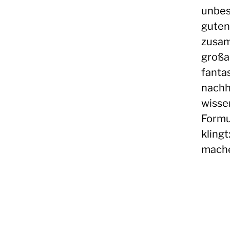
unbes
guten
zusam
großar
fantas
nachh
wisse
Formu
klingt
mache