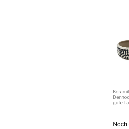
Keramik
Dennoch
gute La
Noch 