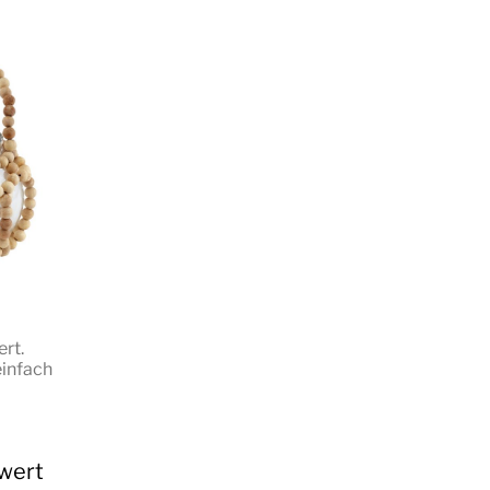
rt.
einfach
wert