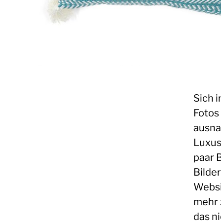
Sich 
Fotos 
ausna
Luxus
paar 
Bilde
Websi
mehr 
das n