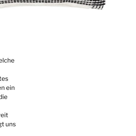
elche
tes
en ein
die
eit
gt uns