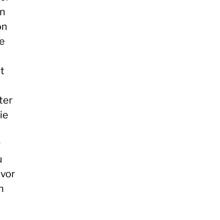
nn
on
e
t
ter
ie
g
u
 vor
n