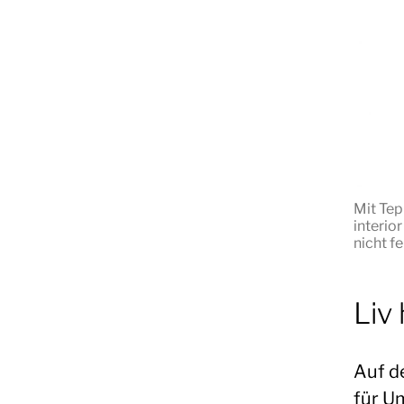
Mit Tep
interio
nicht fe
Liv
Auf d
für U