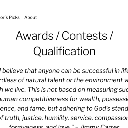
tor´s Picks
About
Awards / Contests /
Qualification
I believe that anyone can be successful in lif
rdless of natural talent or the environment w
h we live. This is not based on measuring su
human competitiveness for wealth, possessi
uence, and fame, but adhering to God’s stan
f truth, justice, humility, service, compassio
forgiveness, and love.“ – Jimmy Carter