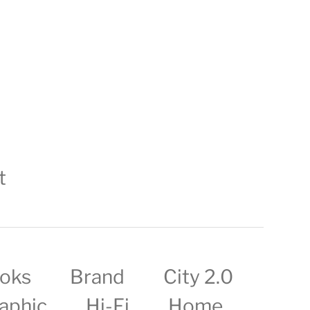
t
oks
Brand
City 2.0
aphic
Hi-Fi
Home