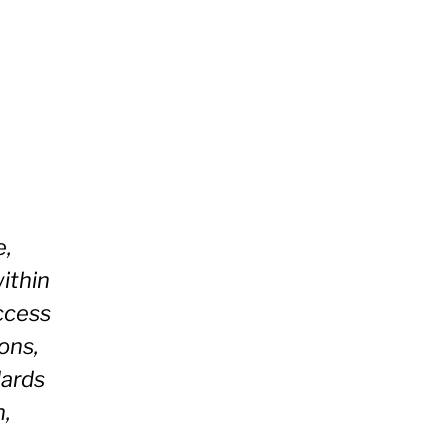
e,
ithin
ccess
ons,
dards
n,