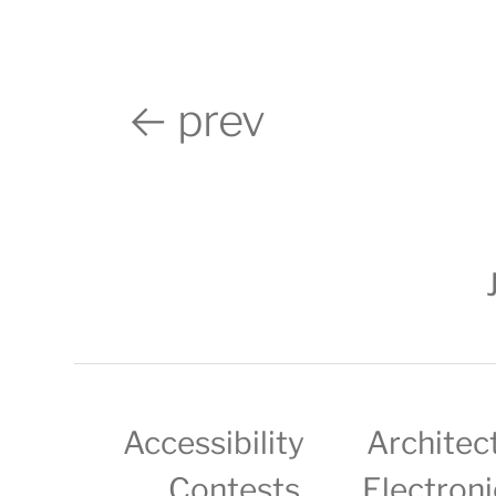
← prev
Accessibility
Architec
Contests
Electroni