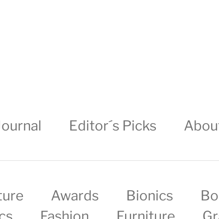
Journal
Editor´s Picks
Abou
ture
Awards
Bionics
Bo
cs
Fashion
Furniture
Gr