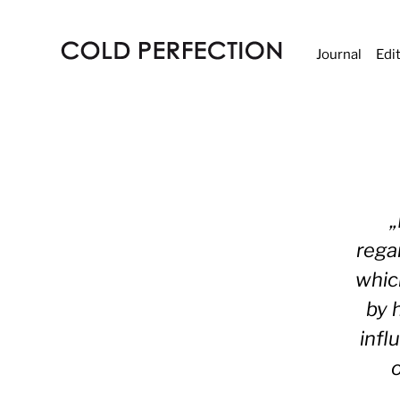
Journal
Edi
COLD
PERFECTION
„
rega
whic
by 
infl
o