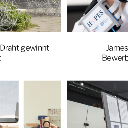
 Draht gewinnt
James
g
Bewerb