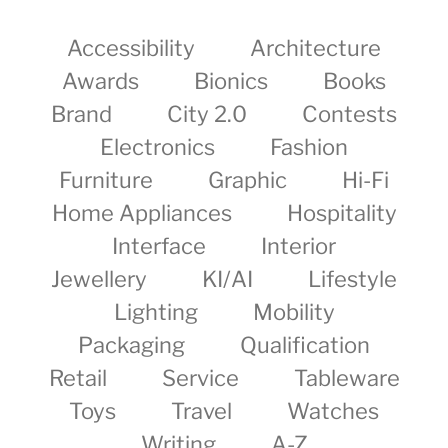
Accessibility
Architecture
Awards
Bionics
Books
Brand
City 2.0
Contests
Electronics
Fashion
Furniture
Graphic
Hi-Fi
Home Appliances
Hospitality
Interface
Interior
Jewellery
KI/AI
Lifestyle
Lighting
Mobility
Packaging
Qualification
Retail
Service
Tableware
Toys
Travel
Watches
Writing
A-Z