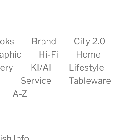
oks
Brand
City 2.0
aphic
Hi-Fi
Home
lery
KI/AI
Lifestyle
l
Service
Tableware
A-Z
ish Info