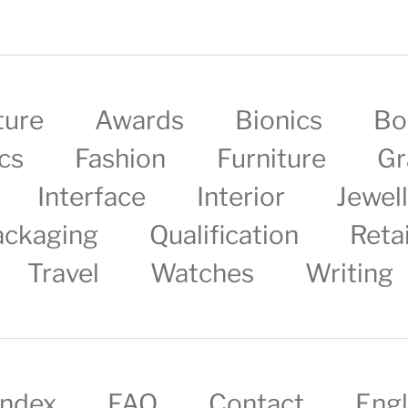
ture
Awards
Bionics
Bo
cs
Fashion
Furniture
Gr
Interface
Interior
Jewel
ackaging
Qualification
Retai
Travel
Watches
Writing
Index
FAQ
Contact
Engl