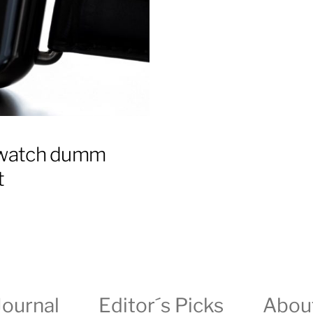
rtwatch dumm
t
Journal
Editor´s Picks
Abou