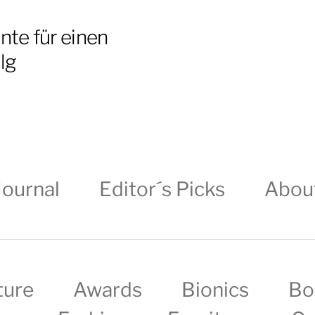
te für einen
lg
Journal
Editor´s Picks
Abou
ture
Awards
Bionics
Bo