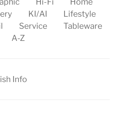
aphic
Hi-Fi
Home
lery
KI/AI
Lifestyle
l
Service
Tableware
A-Z
ish Info