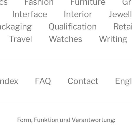
cs
Fashion
Furniture
Gr
Interface
Interior
Jewel
ackaging
Qualification
Retai
Travel
Watches
Writing
Index
FAQ
Contact
Engl
Form, Funktion und Verantwortung: