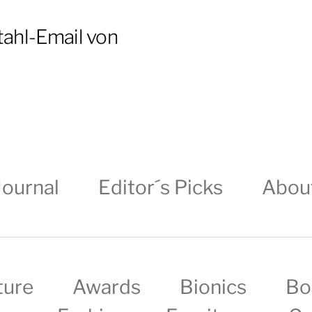
Stahl-Email von
Journal
Editor´s Picks
Abou
ture
Awards
Bionics
Bo