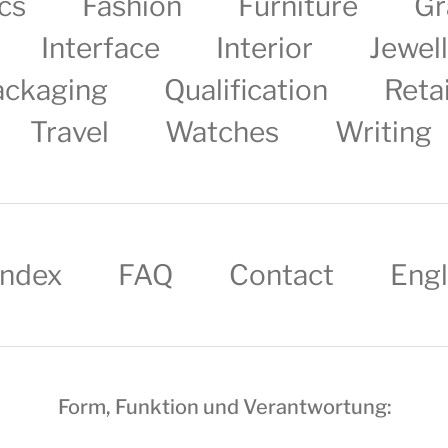
cs
Fashion
Furniture
Gr
Interface
Interior
Jewel
ackaging
Qualification
Retai
Travel
Watches
Writing
Index
FAQ
Contact
Engl
Form, Funktion und Verantwortung: