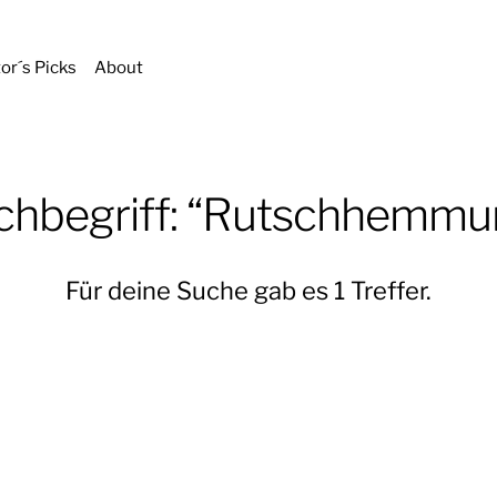
tor´s Picks
About
chbegriff: “Rutschhemmu
Für deine Suche gab es 1 Treffer.