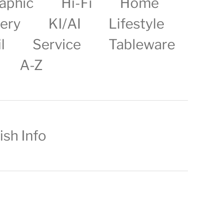
aphic
Hi-Fi
Home
lery
KI/AI
Lifestyle
l
Service
Tableware
A-Z
ish Info