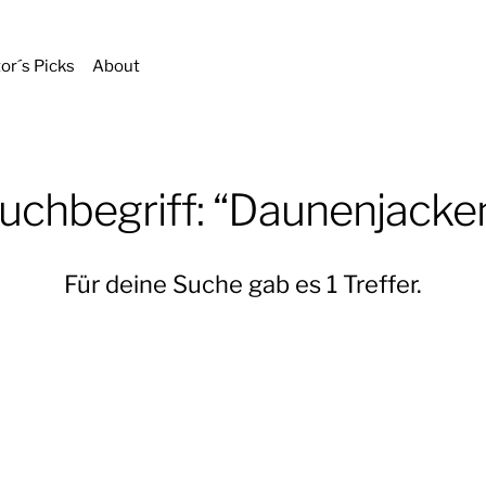
tor´s Picks
About
uchbegriff: “Daunenjacke
Für deine Suche gab es 1 Treffer.