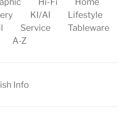
aphic
Hi-Fi
Home
lery
KI/AI
Lifestyle
l
Service
Tableware
A-Z
ish Info