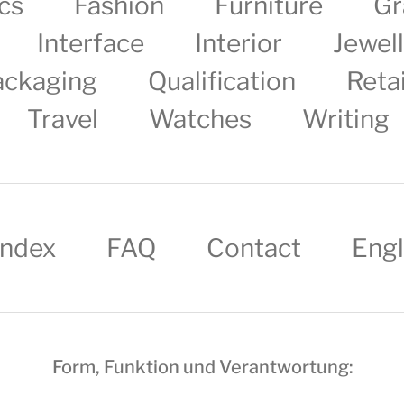
cs
Fashion
Furniture
Gr
Interface
Interior
Jewel
ackaging
Qualification
Retai
Travel
Watches
Writing
Index
FAQ
Contact
Engl
Form, Funktion und Verantwortung: