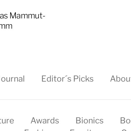
 Das Mammut-
amm
Journal
Editor´s Picks
Abou
ture
Awards
Bionics
Bo