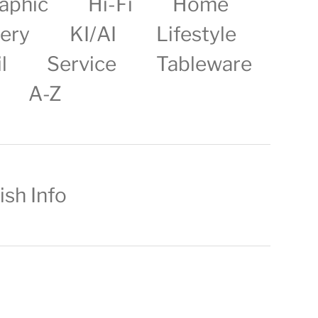
aphic
Hi-Fi
Home
lery
KI/AI
Lifestyle
l
Service
Tableware
A-Z
ish Info