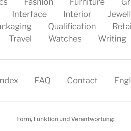
cs
Fashion
Furniture
Gr
Interface
Interior
Jewel
ackaging
Qualification
Retai
Travel
Watches
Writing
Index
FAQ
Contact
Engl
Form, Funktion und Verantwortung: