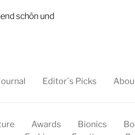
hend schön und
Journal
Editor´s Picks
Abou
ture
Awards
Bionics
Bo