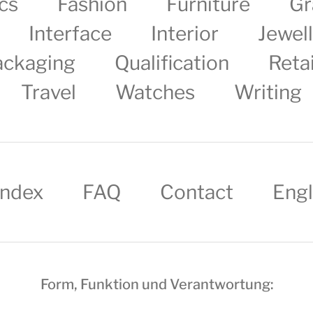
cs
Fashion
Furniture
Gr
Interface
Interior
Jewel
ackaging
Qualification
Retai
Travel
Watches
Writing
Index
FAQ
Contact
Engl
Form, Funktion und Verantwortung: