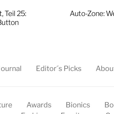
, Teil 25:
Auto-Zone: We
Button
Journal
Editor´s Picks
Abou
ture
Awards
Bionics
Bo