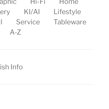
aphic
Hi-Fi
Home
lery
KI/AI
Lifestyle
l
Service
Tableware
A-Z
ish Info