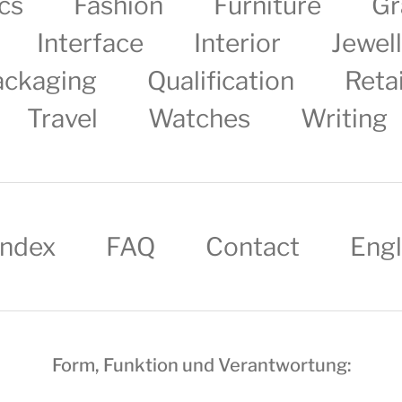
cs
Fashion
Furniture
Gr
Interface
Interior
Jewel
ackaging
Qualification
Retai
Travel
Watches
Writing
Index
FAQ
Contact
Engl
Form, Funktion und Verantwortung: