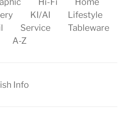
aphic
Hi-Fi
Home
lery
KI/AI
Lifestyle
l
Service
Tableware
A-Z
ish Info