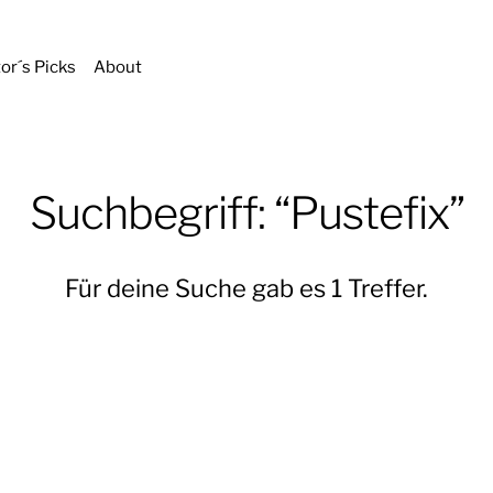
tor´s Picks
About
Suchbegriff: “Pustefix”
Für deine Suche gab es 1 Treffer.