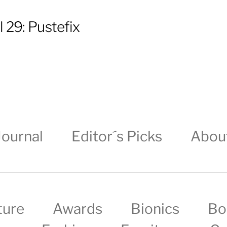
l 29: Pustefix
Journal
Editor´s Picks
Abou
ture
Awards
Bionics
Bo