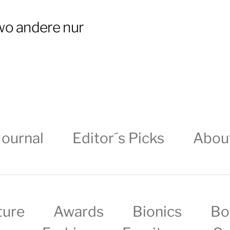
wo andere nur
Journal
Editor´s Picks
Abou
ture
Awards
Bionics
Bo