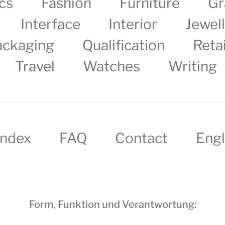
cs
Fashion
Furniture
Gr
Interface
Interior
Jewel
ackaging
Qualification
Retai
Travel
Watches
Writing
Index
FAQ
Contact
Engl
Form, Funktion und Verantwortung: