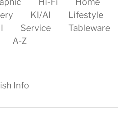
aphic
Hi-Fi
Home
lery
KI/AI
Lifestyle
l
Service
Tableware
A-Z
ish Info